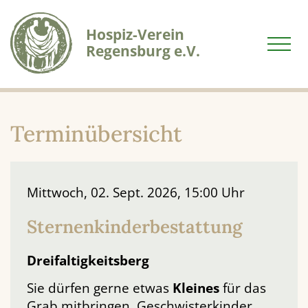
Zum
Zum
Zum
Seiteninhalt
Hauptmenü
Infomenü
Hospiz-Verein
Regensburg e.V.
Terminübersicht
Mittwoch, 02. Sept. 2026, 15:00 Uhr
Sternenkinderbestattung
Dreifaltigkeitsberg
Sie dürfen gerne etwas
Kleines
für das
Grab mitbringen. Geschwisterkinder